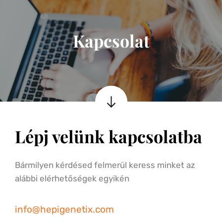
Kapcsolat
Lépj velünk kapcsolatba
Bármilyen kérdésed felmerül keress minket az 
alábbi elérhetőségek egyikén
info
@hepigenetix.com